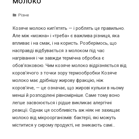
молоко
Різне
Козяче молоко кип'ятять — і роблять це правильно.
Але між «можна» і «треба» є важлива різниця, яка
впливає і на смак, і на користь. Розберімось, що
насправді відбувається з молоком під час
нагрівання і чи завжди термічна обробка є
обов'язковою. Чим козяче молоко відрізняється від
коров'ячого з точки зору термообробки Козяче
молоко має дрібнішу жирову фракцію, ніж
коров'яче, — це означає, що жирові кульки в ньому
менші й розподілені рівномірніше. Саме тому воно
легше засвоюється і рідше викликає алергічні
реакції. Однак ця особливість аж ніяк не захищає
молоко від мікроорганізмів: бактерії, які можуть
міститися у сирому продукті, не зникають самі…