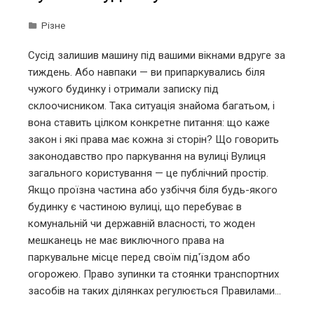
Різне
Сусід залишив машину під вашими вікнами вдруге за
тиждень. Або навпаки — ви припаркувались біля
чужого будинку і отримали записку під
склоочисником. Така ситуація знайома багатьом, і
вона ставить цілком конкретне питання: що каже
закон і які права має кожна зі сторін? Що говорить
законодавство про паркування на вулиці Вулиця
загального користування — це публічний простір.
Якщо проїзна частина або узбіччя біля будь-якого
будинку є частиною вулиці, що перебуває в
комунальній чи державній власності, то жоден
мешканець не має виключного права на
паркувальне місце перед своїм під'їздом або
огорожею. Право зупинки та стоянки транспортних
засобів на таких ділянках регулюється Правилами…