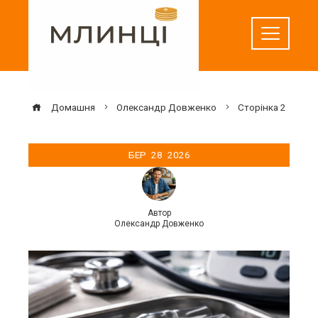
Перейти
до
вмісту
Домашня
Олександр Довженко
Сторінка 2
БЕР
28
2026
Автор
Олександр Довженко