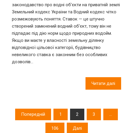
законодавство про водні об'єкти на приватній землі
Земельний кодекс України та Водний кодекс чітко
розмежовують поняття. Ставок — це штучно
створений замкнений водний об'єкт, тому він не
підпадає під дію норм щодо природних водойм.
Якщо ви маєте у власності земельну ділянку
відповідної цільової категорії, будівництво
невеликого ставка є законним без особливих
дозволів…
Читати далі
Пагінація
Попередній
1
2
3
…
записів
106
Далі