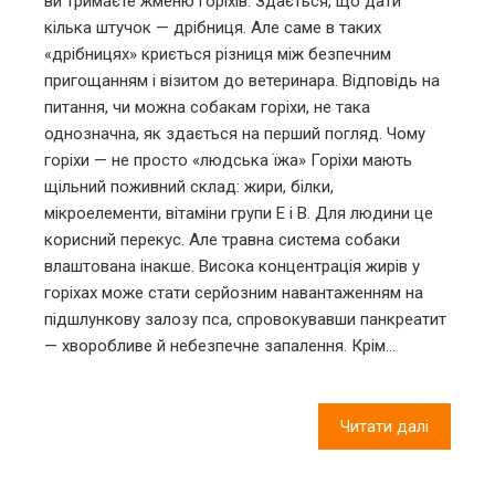
ви тримаєте жменю горіхів. Здається, що дати
кілька штучок — дрібниця. Але саме в таких
«дрібницях» криється різниця між безпечним
пригощанням і візитом до ветеринара. Відповідь на
питання, чи можна собакам горіхи, не така
однозначна, як здається на перший погляд. Чому
горіхи — не просто «людська їжа» Горіхи мають
щільний поживний склад: жири, білки,
мікроелементи, вітаміни групи E і B. Для людини це
корисний перекус. Але травна система собаки
влаштована інакше. Висока концентрація жирів у
горіхах може стати серйозним навантаженням на
підшлункову залозу пса, спровокувавши панкреатит
— хворобливе й небезпечне запалення. Крім…
Читати далі