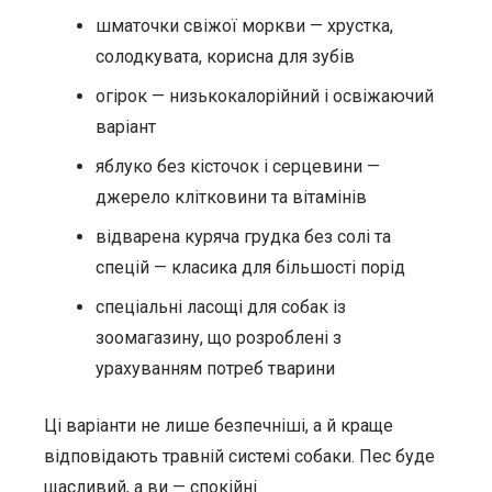
шматочки свіжої моркви — хрустка,
солодкувата, корисна для зубів
огірок — низькокалорійний і освіжаючий
варіант
яблуко без кісточок і серцевини —
джерело клітковини та вітамінів
відварена куряча грудка без солі та
спецій — класика для більшості порід
спеціальні ласощі для собак із
зоомагазину, що розроблені з
урахуванням потреб тварини
Ці варіанти не лише безпечніші, а й краще
відповідають травній системі собаки. Пес буде
щасливий, а ви — спокійні.