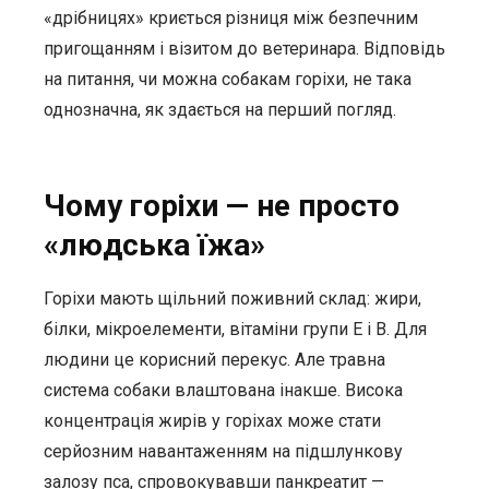
«дрібницях» криється різниця між безпечним
пригощанням і візитом до ветеринара. Відповідь
на питання, чи можна собакам горіхи, не така
однозначна, як здається на перший погляд.
Чому горіхи — не просто
«людська їжа»
Горіхи мають щільний поживний склад: жири,
білки, мікроелементи, вітаміни групи E і B. Для
людини це корисний перекус. Але травна
система собаки влаштована інакше. Висока
концентрація жирів у горіхах може стати
серйозним навантаженням на підшлункову
залозу пса, спровокувавши панкреатит —