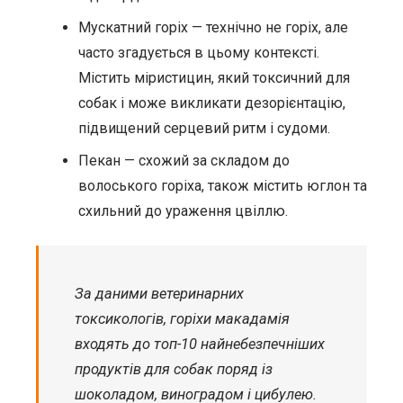
Мускатний горіх — технічно не горіх, але
часто згадується в цьому контексті.
Містить міристицин, який токсичний для
собак і може викликати дезорієнтацію,
підвищений серцевий ритм і судоми.
Пекан — схожий за складом до
волоського горіха, також містить юглон та
схильний до ураження цвіллю.
За даними ветеринарних
токсикологів, горіхи макадамія
входять до топ-10 найнебезпечніших
продуктів для собак поряд із
шоколадом, виноградом і цибулею.