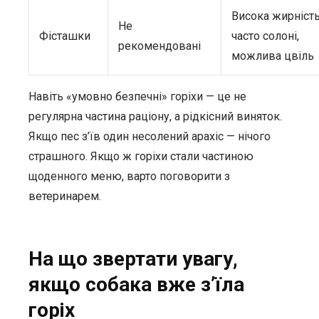
Висока жирність
Не
Фісташки
часто солоні,
рекомендовані
можлива цвіль
Навіть «умовно безпечні» горіхи — це не
регулярна частина раціону, а рідкісний виняток.
Якщо пес з’їв один несолений арахіс — нічого
страшного. Якщо ж горіхи стали частиною
щоденного меню, варто поговорити з
ветеринарем.
На що звертати увагу,
якщо собака вже з’їла
горіх