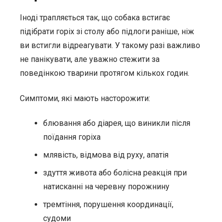
Іноді трапляється так, що собака встигає
підібрати горіх зі столу або підлоги раніше, ніж
ви встигли відреагувати. У такому разі важливо
не панікувати, але уважно стежити за
поведінкою тварини протягом кількох годин.
Симптоми, які мають насторожити:
блювання або діарея, що виникли після
поїдання горіха
млявість, відмова від руху, апатія
здуття живота або болісна реакція при
натисканні на черевну порожнину
тремтіння, порушення координації,
судоми