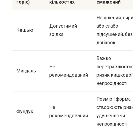
горіх)
кількостях
смажений
Несолений, сир
Допустимий
або слабо
Кешью
зрідка
підсушений, без
добавок
Важко
Не
перетравлюєтьс
Мигдаль
рекомендований
ризик кишкової
непрохідності
Розмір і форма
Не
створюють риз
Фундук
рекомендований
удушення чи
непрохідності