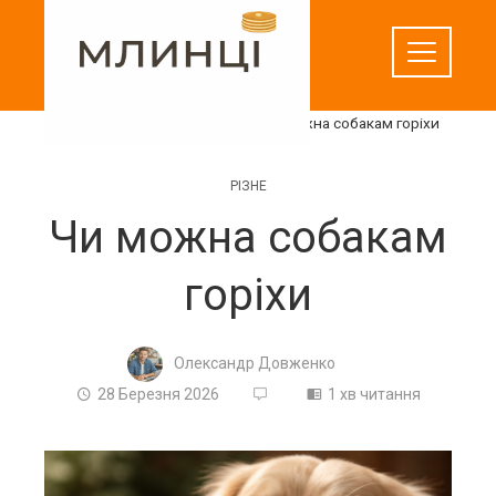
Перейти
до
вмісту
Домашня
Різне
Чи можна собакам горіхи
РІЗНЕ
Чи можна собакам
горіхи
Олександр Довженко
28 Березня 2026
1 хв читання