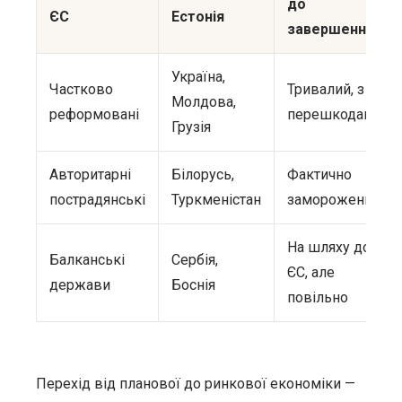
до
ЄС
Естонія
завершення
Україна,
Частково
Тривалий, з
Молдова,
реформовані
перешкодами
Грузія
Авторитарні
Білорусь,
Фактично
пострадянські
Туркменістан
заморожений
На шляху до
Балканські
Сербія,
ЄС, але
держави
Боснія
повільно
Перехід від планової до ринкової економіки —