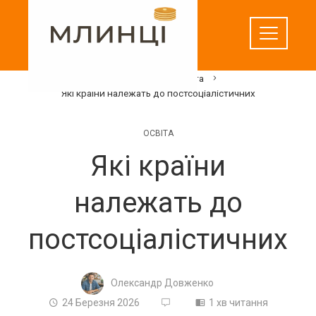
Перейти
до
вмісту
Домашня
Освіта
Які країни належать до постсоціалістичних
ОСВІТА
Які країни
належать до
постсоціалістичних
Олександр Довженко
24 Березня 2026
1 хв читання