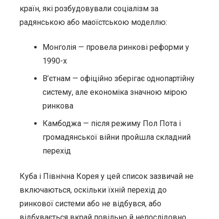
країн, які розбудовували соціалізм за
радянською або маоїстською моделлю:
Монголія — провела ринкові реформи у
1990-х
В’єтнам — офіційно зберігає однопартійну
систему, але економіка значною мірою
ринкова
Камбоджа — після режиму Пол Пота і
громадянської війни пройшла складний
перехід
Куба і Північна Корея у цей список зазвичай не
включаються, оскільки їхній перехід до
ринкової системи або не відбувся, або
відбувається вкрай повільно й непослідовно.