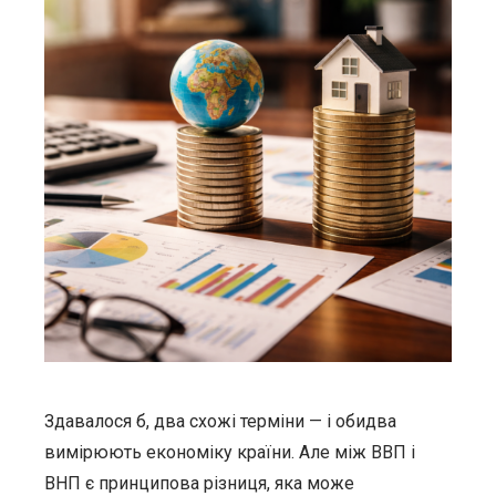
Здавалося б, два схожі терміни — і обидва
вимірюють економіку країни. Але між ВВП і
ВНП є принципова різниця, яка може