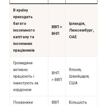
В країну
приходить
багато
Ірландія,
ВВП >
іноземного
Люксембург,
ВНП
капіталу та
ОАЕ
іноземних
працівників
Громадяни
активно
Японія,
ВНП
працюють і
Швейцарія,
> ВВП
інвестують за
США
кордоном
Показники
ВВП
Більшість