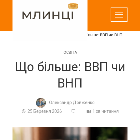
Перейти
до
вмісту
Домашня
Освіта
Що більше: ВВП чи ВНП
ОСВІТА
Що більше: ВВП чи
ВНП
Олександр Довженко
25 Березня 2026
1 хв читання