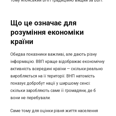
Тому японський ВНП традиційно вищий за ВВП.
Що це означає для
розуміння економіки
країни
Обидва показники важливі, але дають різну
інформацію. ВВП краще відображає економічну
активність всередині країни — скільки реально
виробляється на її території. ВНП натомість
показує добробут нації у ширшому сенсі:
скільки заробляють саме її громадяни, де б
вони не перебували.
Саме тому для оцінки рівня життя населення