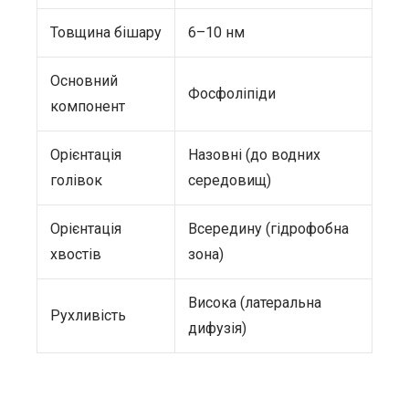
Товщина бішару
6–10 нм
Основний
Фосфоліпіди
компонент
Орієнтація
Назовні (до водних
голівок
середовищ)
Орієнтація
Всередину (гідрофобна
хвостів
зона)
Висока (латеральна
Рухливість
дифузія)