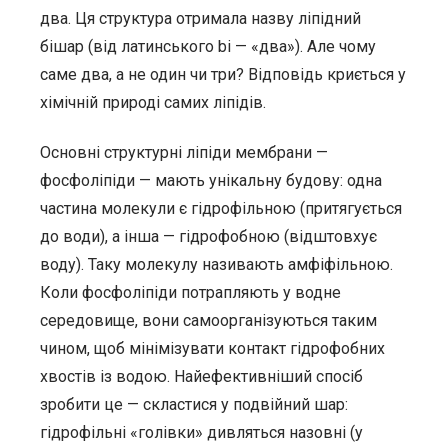
два. Ця структура отримала назву ліпідний
бішар (від латинського bi — «два»). Але чому
саме два, а не один чи три? Відповідь криється у
хімічній природі самих ліпідів.
Основні структурні ліпіди мембрани —
фосфоліпіди — мають унікальну будову: одна
частина молекули є гідрофільною (притягується
до води), а інша — гідрофобною (відштовхує
воду). Таку молекулу називають амфіфільною.
Коли фосфоліпіди потрапляють у водне
середовище, вони самоорганізуються таким
чином, щоб мінімізувати контакт гідрофобних
хвостів із водою. Найефективніший спосіб
зробити це — скластися у подвійний шар:
гідрофільні «голівки» дивляться назовні (у