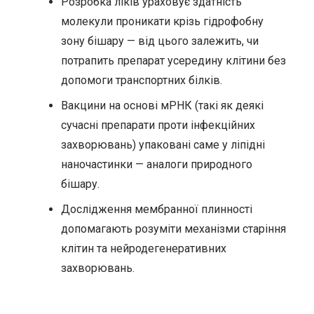
Розробка ліків ураховує здатність
молекули проникати крізь гідрофобну
зону бішару — від цього залежить, чи
потрапить препарат усередину клітини без
допомоги транспортних білків.
Вакцини на основі мРНК (такі як деякі
сучасні препарати проти інфекційних
захворювань) упаковані саме у ліпідні
наночастинки — аналоги природного
бішару.
Дослідження мембранної плинності
допомагають розуміти механізми старіння
клітин та нейродегенеративних
захворювань.