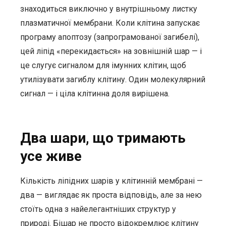
знаходиться виключно у внутрішньому листку
плазматичної мембрани. Коли клітина запускає
програму апоптозу (запрограмованої загибелі),
цей ліпід «перекидається» на зовнішній шар — і
це слугує сигналом для імунних клітин, щоб
утилізувати загиблу клітину. Один молекулярний
сигнал — і ціла клітинна доля вирішена.
Два шари, що тримають
усе живе
Кількість ліпідних шарів у клітинній мембрані —
два — виглядає як проста відповідь, але за нею
стоїть одна з найелегантніших структур у
природі. Бішар не просто відокремлює клітину