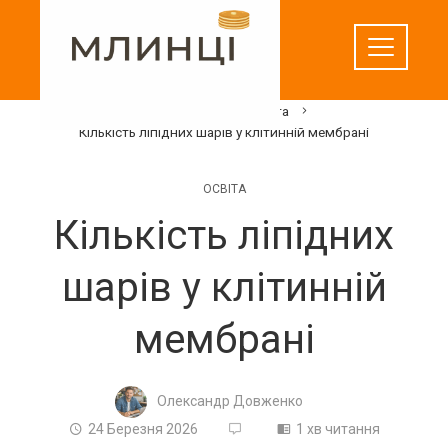
Перейти
до
вмісту
Домашня
Освіта
Кількість ліпідних шарів у клітинній мембрані
ОСВІТА
Кількість ліпідних
шарів у клітинній
мембрані
Олександр Довженко
24 Березня 2026
1 хв читання