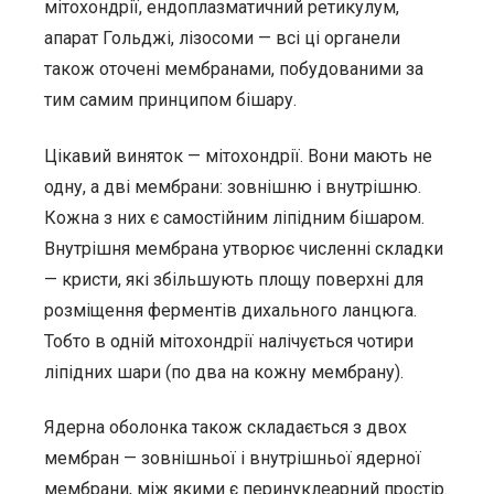
мітохондрії, ендоплазматичний ретикулум,
апарат Гольджі, лізосоми — всі ці органели
також оточені мембранами, побудованими за
тим самим принципом бішару.
Цікавий виняток — мітохондрії. Вони мають не
одну, а дві мембрани: зовнішню і внутрішню.
Кожна з них є самостійним ліпідним бішаром.
Внутрішня мембрана утворює численні складки
— кристи, які збільшують площу поверхні для
розміщення ферментів дихального ланцюга.
Тобто в одній мітохондрії налічується чотири
ліпідних шари (по два на кожну мембрану).
Ядерна оболонка також складається з двох
мембран — зовнішньої і внутрішньої ядерної
мембрани, між якими є перинуклеарний простір.