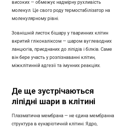
високих — обмежує надмірну рухливість
молекул. Це свого роду термостабілізатор на
молекулярному рівні.
Зовнішній листок бішару у тваринних клітин
вкритий глікокаліксом — шаром вуглеводних
ланцюгів, приєднаних до ліпідів і білків. Саме
він бере участь у розпізнаванні клітин,
міжклітинній адгезії та імунних реакціях.
Де ще зустрічаються
ліпідні шари в клітині
Плазматична мембрана — не єдина мембранна
структура в еукаріотичній клітині. Ядро,