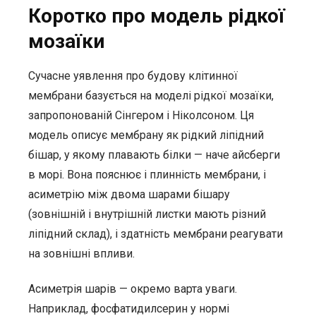
Коротко про модель рідкої
мозаїки
Сучасне уявлення про будову клітинної
мембрани базується на моделі рідкої мозаїки,
запропонованій Сінгером і Ніколсоном. Ця
модель описує мембрану як рідкий ліпідний
бішар, у якому плавають білки — наче айсберги
в морі. Вона пояснює і плинність мембрани, і
асиметрію між двома шарами бішару
(зовнішній і внутрішній листки мають різний
ліпідний склад), і здатність мембрани реагувати
на зовнішні впливи.
Асиметрія шарів — окремо варта уваги.
Наприклад, фосфатидилсерин у нормі