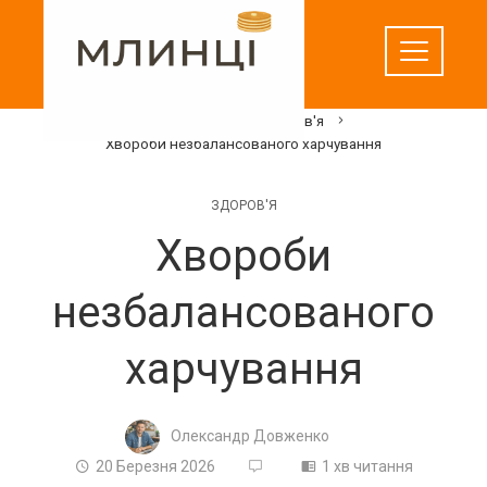
Перейти
до
вмісту
Домашня
Здоров'я
Хвороби незбалансованого харчування
ЗДОРОВ'Я
Хвороби
незбалансованого
харчування
Олександр Довженко
20 Березня 2026
1 хв читання