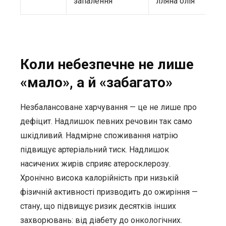
запалення
лляна олія
Коли небезпечне не лише
«мало», а й «забагато»
Незбалансоване харчування — це не лише про
дефіцит. Надлишок певних речовин так само
шкідливий. Надмірне споживання натрію
підвищує артеріальний тиск. Надлишок
насичених жирів сприяє атеросклерозу.
Хронічно висока калорійність при низькій
фізичній активності призводить до ожиріння —
стану, що підвищує ризик десятків інших
захворювань: від діабету до онкологічних.