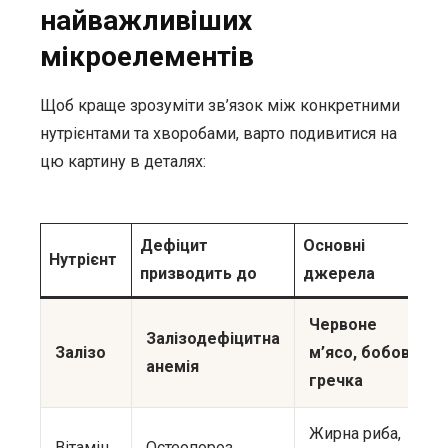
найважливіших
мікроелементів
Щоб краще зрозуміти зв’язок між конкретними
нутрієнтами та хворобами, варто подивитися на
цю картину в деталях:
Дефіцит
Основні
Нутрієнт
призводить до
джерела
Червоне
Залізодефіцитна
Залізо
м’ясо, бобові,
анемія
гречка
Жирна риба,
Вітамін
Остеопороз,