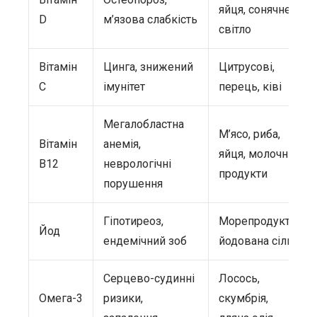
яйця, сонячне
D
м’язова слабкість
світло
Вітамін
Цинга, знижений
Цитрусові,
C
імунітет
перець, ківі
Мегалобластна
М’ясо, риба,
Вітамін
анемія,
яйця, молочні
B12
неврологічні
продукти
порушення
Гіпотиреоз,
Морепродукти,
Йод
ендемічний зоб
йодована сіль
Серцево-судинні
Лосось,
Омега-3
ризики,
скумбрія,