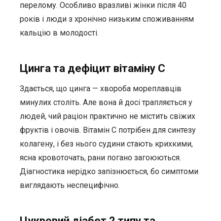
перелому. Особливо вразливі жінки після 40
років і люди з хронічно низьким споживанням
кальцію в молодості.
Цинга та дефіцит вітаміну C
Здається, що цинга — хвороба мореплавців
минулих століть. Але вона й досі трапляється у
людей, чий раціон практично не містить свіжих
фруктів і овочів. Вітамін C потрібен для синтезу
колагену, і без нього судини стають крихкими,
ясна кровоточать, рани погано загоюються.
Діагностика нерідко запізнюється, бо симптоми
виглядають неспецифічно.
Цукровий діабет 2 типу та