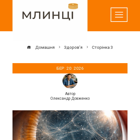
Перейти
до
вмісту
Домашня
Здоров’я
Сторінка 3
БЕР
20
2026
Автор
Олександр Довженко