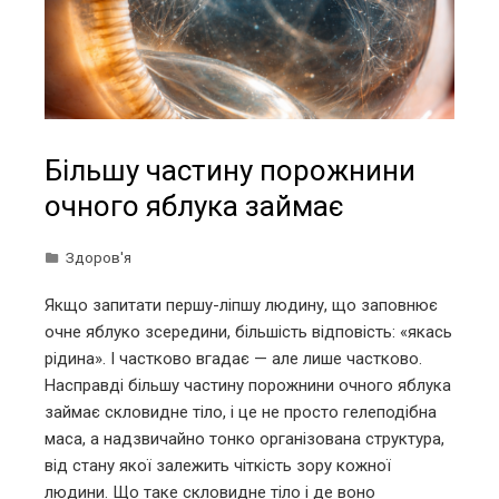
Більшу частину порожнини
очного яблука займає
Здоров'я
Якщо запитати першу-ліпшу людину, що заповнює
очне яблуко зсередини, більшість відповість: «якась
рідина». І частково вгадає — але лише частково.
Насправді більшу частину порожнини очного яблука
займає скловидне тіло, і це не просто гелеподібна
маса, а надзвичайно тонко організована структура,
від стану якої залежить чіткість зору кожної
людини. Що таке скловидне тіло і де воно