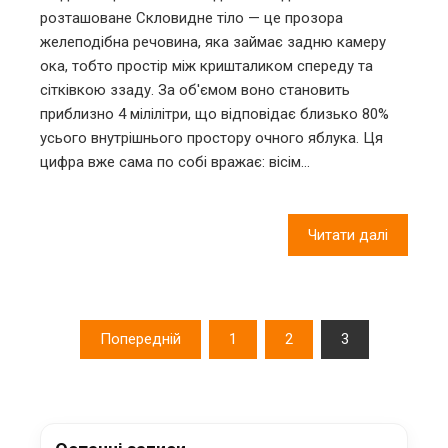
розташоване Скловидне тіло — це прозора
желеподібна речовина, яка займає задню камеру
ока, тобто простір між кришталиком спереду та
сітківкою ззаду. За об'ємом воно становить
приблизно 4 мілілітри, що відповідає близько 80%
усього внутрішнього простору очного яблука. Ця
цифра вже сама по собі вражає: вісім…
Читати далі
Пагінація
Попередній
1
2
3
записів