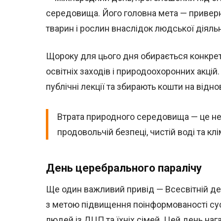
середовища. Його головна мета — приверн
тварин і рослин внаслідок людської діяльн
Щороку для цього дня обирається конкрет
освітніх заходів і природоохоронних акцій.
публічні лекції та збирають кошти на від
Втрата природного середовища — це не
продовольчій безпеці, чистій воді та кл
День церебрального паралічу
Ще один важливий привід — Всесвітній де
з метою підвищення поінформованості сус
людей із ДЦП та їхніх сімей. Цей день на