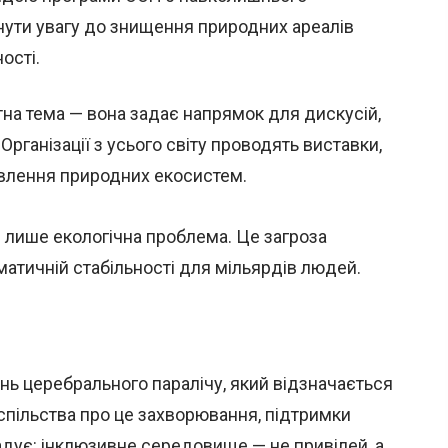
ути увагу до знищення природних ареалів
ості.
на тема — вона задає напрямок для дискусій,
 Організації з усього світу проводять виставки,
новлення природних екосистем.
 лише екологічна проблема. Це загроза
іматичній стабільності для мільярдів людей.
нь церебрального паралічу, який відзначається
пільства про це захворювання, підтримки
гадує: інклюзивне середовище — не привілей, а