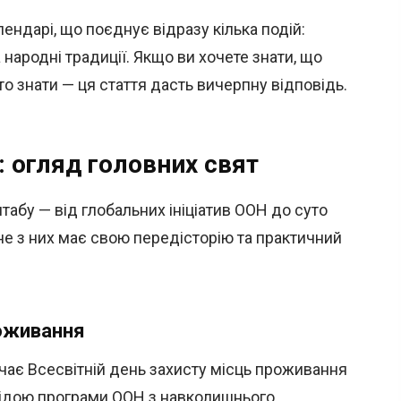
ендарі, що поєднує відразу кілька подій:
а народні традиції. Якщо ви хочете знати, що
то знати — ця стаття дасть вичерпну відповідь.
 огляд головних свят
абу — від глобальних ініціатив ООН до суто
не з них має свою передісторію та практичний
роживання
чає Всесвітній день захисту місць проживання
гідою програми ООН з навколишнього