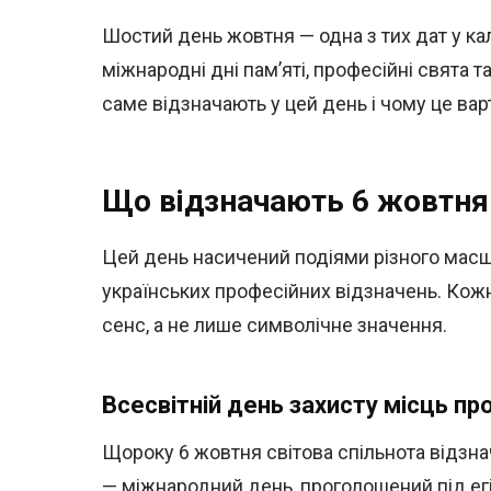
Шостий день жовтня — одна з тих дат у кал
міжнародні дні пам’яті, професійні свята т
саме відзначають у цей день і чому це вар
Що відзначають 6 жовтня:
Цей день насичений подіями різного масшт
українських професійних відзначень. Кож
сенс, а не лише символічне значення.
Всесвітній день захисту місць п
Щороку 6 жовтня світова спільнота відзна
— міжнародний день, проголошений під е