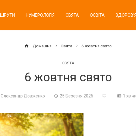
ШРУТИ
НУМЕРОЛОГІЯ
СВЯТА
ОСВІТА
ЗДОРОВ’
Домашня
Свята
6 жовтня свято
СВЯТА
6 жовтня свято
Олександр Довженко
25 Березня 2026
1 хв ч