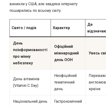
виникли у США, але завдяки інтернету
поширились по всьому світу.
Де
Свято / подія
Характер
відзнача
День
Офіційний
поінформованості
міжнародний
Увесь св
про мінну
день ООН
небезпеку
Неофіційний
Переваж
День вітамінів
тематичний
англомов
(Vitamin C Day)
день
країни
Національний день
Гастрономічний