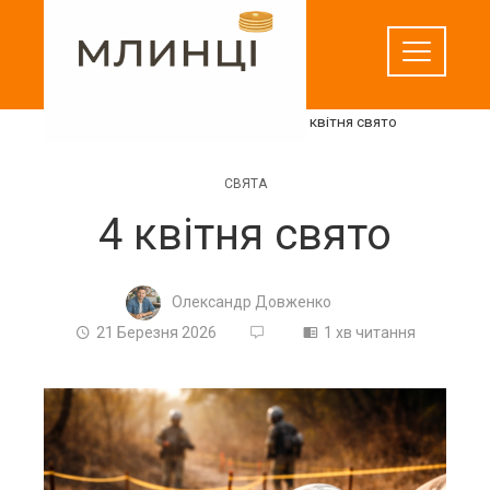
Перейти
до
вмісту
Домашня
Свята
4 квітня свято
СВЯТА
4 квітня свято
Олександр Довженко
21 Березня 2026
1 хв читання