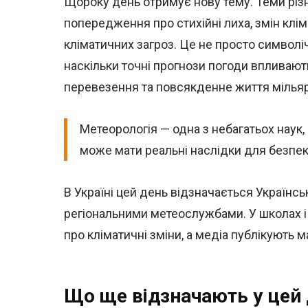
Щороку день отримує нову тему. Теми різн
попередження про стихійні лиха, змін кліма
кліматичних загроз. Це не просто символіч
наскільки точні прогнози погоди впливають
перевезення та повсякденне життя мілья
Метеорологія — одна з небагатьох наук, 
може мати реальні наслідки для безпе
В Україні цей день відзначається Українс
регіональними метеослужбами. У школах і 
про кліматичні зміни, а медіа публікують м
Що ще відзначають у цей д