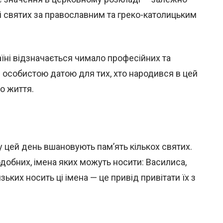
ті святих за православним та греко-католицьким
аїні відзначається чимало професійних та
є особистою датою для тих, хто народився в цей
го життя.
цей день вшановують пам’ять кількох святих.
одобних, імена яких можуть носити: Василиса,
ьких носить ці імена — це привід привітати їх з