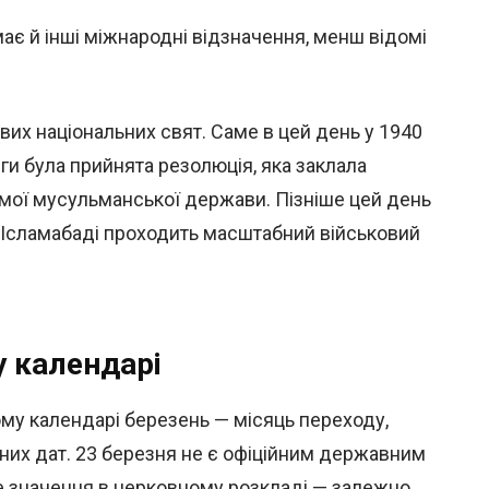
має й інші міжнародні відзначення, менш відомі
их національних свят. Саме в цей день у 1940
іги була прийнята резолюція, яка заклала
емої мусульманської держави. Пізніше цей день
в Ісламабаді проходить масштабний військовий
у календарі
му календарі березень — місяць переходу,
них дат. 23 березня не є офіційним державним
не значення в церковному розкладі — залежно