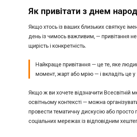
Як привітати з днем наро
Якщо хтось із ваших близьких святкує іме
день із чимось важливим, — привітання н
щирість і конкретність.
Найкраще привітання — це те, яке людин
момент, жарт або мрію — і вкладіть це у 
Якщо ж ви хочете відзначити Всесвітній м
освітньому контексті — можна організуват
провести тематичну дискусію або просто 
соціальних мережах із відповідним хеште