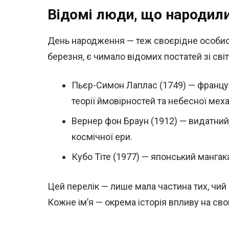
Відомі люди, що народили
День народження — теж своєрідне особисте 
березня, є чимало відомих постатей зі світ
Пьєр-Симон Лаплас (1749) — француз
теорії ймовірностей та небесної меха
Вернер фон Браун (1912) — видатний 
космічної ери.
Кубо Тіте (1977) — японський мангака
Цей перелік — лише мала частина тих, чи
Кожне ім’я — окрема історія впливу на сво