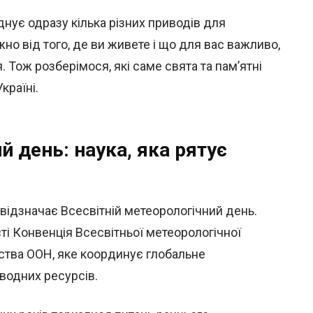
днує одразу кілька різних приводів для
ежно від того, де ви живете і що для вас важливо,
 Тож розберімося, які саме свята та пам’ятні
країні.
й день: наука, яка рятує
відзначає Всесвітній метеорологічний день.
ті Конвенція Всесвітньої метеорологічної
тства ООН, яке координує глобальне
 водних ресурсів.