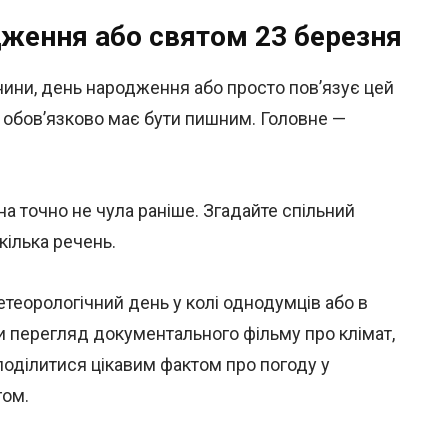
дження або святом 23 березня
нини, день народження або просто пов’язує цей
е обов’язково має бути пишним. Головне —
а точно не чула раніше. Згадайте спільний
кілька речень.
етеорологічний день у колі однодумців або в
и перегляд документального фільму про клімат,
поділитися цікавим фактом про погоду у
гом.