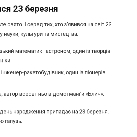
ся 23 березня
свято. І серед тих, хто з’явився на світ 23
у науки, культури та мистецтва.
ький математик і астроном, один із творців
ніки.
інженер-ракетобудівник, один із піонерів
, автор всесвітньо відомої манґи «Блич».
й день народження припадає на 23 березня.
ю галузь.