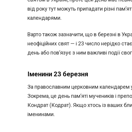
від року тут можуть припадати різні пам’я
календарями.
Варто також зазначити, що в березні в Укр
неофіційних свят — і 23 число нерідко ста
день або пов’язує з ним важливі події сво
Іменини 23 березня
За православним церковним календарем у 
Зокрема, це день пам’яті мучеників і преп
Кондрат (Кодрат). Якщо хтось із ваших близ
іменинами.