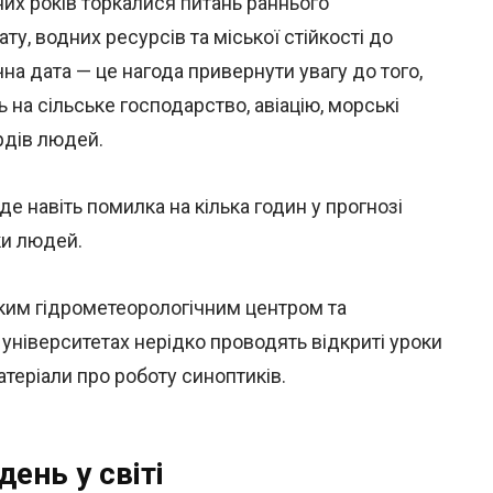
их років торкалися питань раннього
ту, водних ресурсів та міської стійкості до
на дата — це нагода привернути увагу до того,
 на сільське господарство, авіацію, морські
рдів людей.
де навіть помилка на кілька годин у прогнозі
ки людей.
ьким гідрометеорологічним центром та
університетах нерідко проводять відкриті уроки
атеріали про роботу синоптиків.
ень у світі