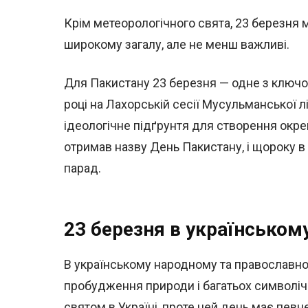
Крім метеорологічного свята, 23 березня 
широкому загалу, але не менш важливі.
Для Пакистану 23 березня — одне з ключов
році на Лахорській сесії Мусульманської л
ідеологічне підґрунтя для створення окр
отримав назву День Пакистану, і щороку 
парад.
23 березня в українськом
В українському народному та православно
пробудження природи і багатьох символіч
святом в Україні, проте цей день має пев