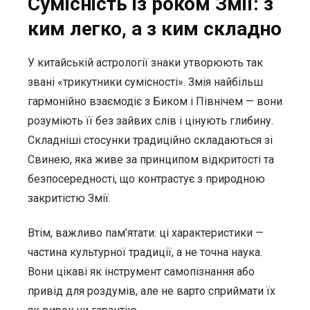
Сумісність із роком Змії: з
ким легко, а з ким складно
У китайській астрології знаки утворюють так
звані «трикутники сумісності». Змія найбільш
гармонійно взаємодіє з Биком і Північем — вони
розуміють її без зайвих слів і цінують глибину.
Складніші стосунки традиційно складаються зі
Свинею, яка живе за принципом відкритості та
безпосередності, що контрастує з природною
закритістю Змії.
Втім, важливо пам’ятати: ці характеристики —
частина культурної традиції, а не точна наука.
Вони цікаві як інструмент самопізнання або
привід для роздумів, але не варто сприймати їх