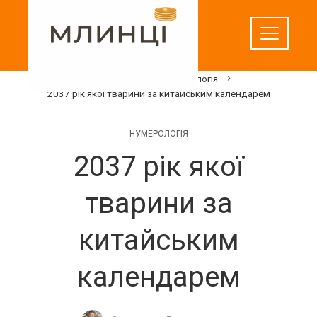
Перейти
до
вмісту
Домашня
Нумерологія
2037 рік якої тварини за китайським календарем
НУМЕРОЛОГІЯ
2037 рік якої
тварини за
китайським
календарем