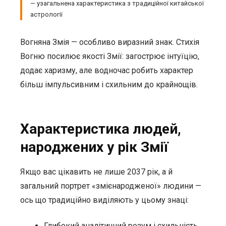
— узагальнена характеристика з традиційної китайської
астрології
Вогняна Змія — особливо виразний знак. Стихія
Вогню посилює якості Змії: загострює інтуїцію,
додає харизму, але водночас робить характер
більш імпульсивним і схильним до крайнощів.
Характеристика людей,
народжених у рік Змії
Якщо вас цікавить не лише 2037 рік, а й
загальний портрет «змієнародженої» людини —
ось що традиційно виділяють у цьому знаці:
Глибокий аналітичний розум і схильність