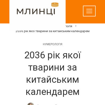
Перейти
до
вмісту
Домашня
Нумерологія
2036 рік якої тварини за китайським календарем
НУМЕРОЛОГІЯ
2036 рік якої
тварини за
китайським
календарем