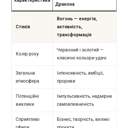
Характеристика
Дракона
Вогонь — енергія,
Стихія
активність,
трансформація
Червоний і золотий —
Колір року
класичні кольори удачі
Загальна
Інтенсивність, амбіції,
атмосфера
прориви
Потенційні
Імпульсивність, надмірна
виклики
самовпевненість
Сприятливі
Бізнес, творчість, великі
сфери
проєкти