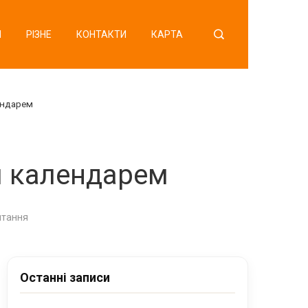
Я
РІЗНЕ
КОНТАКТИ
КАРТА
ендарем
им календарем
итання
Останні записи