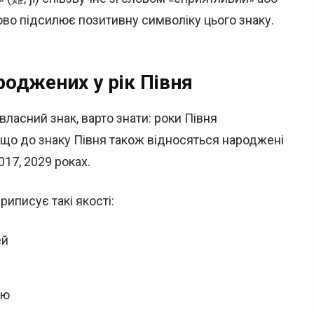
ово підсилює позитивну символіку цього знаку.
роджених у рік Півня
власний знак, варто знати: роки Півня
 що до знаку Півня також відносяться народжені
2017, 2029 роках.
иписує такі якості:
ей
тю