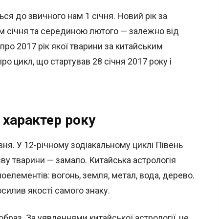
ся до звичного нам 1 січня. Новий рік за
м січня та серединою лютого — залежно від
про 2017 рік якої тварини за китайським
о цикл, що стартував 28 січня 2017 року і
 характер року
івня. У 12-річному зодіакальному циклі Півень
зву тварини — замало. Китайська астрологія
шоелементів: вогонь, земля, метал, вода, дерево.
осилив якості самого знаку.
браз. За уявленнями китайської астрології, це