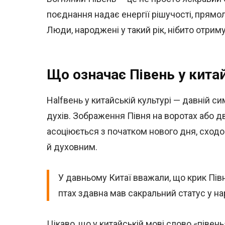
поєднання надає енергії рішучості, прямолі
Люди, народжені у такий рік, нібито отрим
Що означає Півень у китай
Halfвень у китайській культурі — давній си
духів. Зображення Півня на воротах або 
асоціюється з початком нового дня, сход
й духовним.
У давньому Китаї вважали, що крик Півн
птах здавна мав сакральний статус у нар
Цікаво, що у китайській мові слово «півень