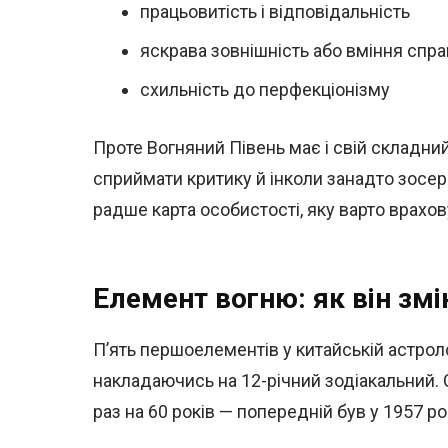
працьовитість і відповідальність
яскрава зовнішність або вміння спр
схильність до перфекціонізму
Проте Вогняний Півень має і свій складний
сприймати критику й інколи занадто зосер
радше карта особистості, яку варто врахов
Елемент вогню: як він зм
П’ять першоелементів у китайській астроло
накладаючись на 12-річний зодіакальний.
раз на 60 років — попередній був у 1957 ро