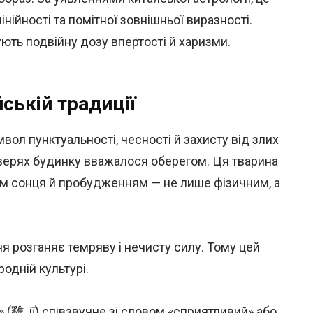
нійності та помітної зовнішньої виразності.
ують подвійну дозу впертості й харизми.
ській традиції
мвол пунктуальності, чесності й захисту від злих
дверях будинку вважалося оберегом. Ця тварина
ом сонця й пробудженням — не лише фізичним, а
я розганяє темряву і нечисту силу. Тому цей
одній культурі.
» (雞, jī) співзвучне зі словом «сприятливий» або