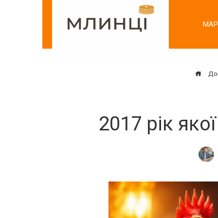
Перейти
до
МАР
вмісту
До
2017 рік яко