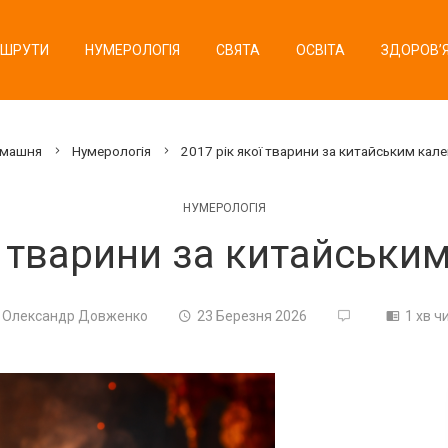
ШРУТИ
НУМЕРОЛОГІЯ
СВЯТА
ОСВІТА
ЗДОРОВ’
машня
Нумерологія
2017 рік якої тварини за китайським кал
НУМЕРОЛОГІЯ
ї тварини за китайськ
Олександр Довженко
23 Березня 2026
1 хв ч