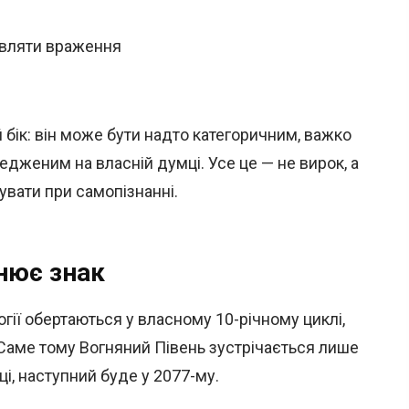
авляти враження
 бік: він може бути надто категоричним, важко
едженим на власній думці. Усе це — не вирок, а
увати при самопізнанні.
інює знак
гії обертаються у власному 10-річному циклі,
 Саме тому Вогняний Півень зустрічається лише
ці, наступний буде у 2077-му.