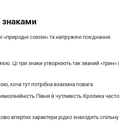
и знаками
ої «природні союзи» та напружені поєднання.
ією. Ці три знаки утворюють так званий «трин» і
ою, хоча тут потрібна взаємна повага.
ямолінійність Півня й чутливість Кролика часто
ово впертих характери рідко знаходять спільну