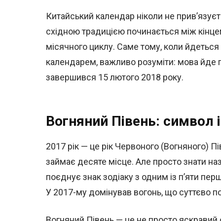
Китайський календар ніколи не прив’язуєть
східною традицією починається між кінце
місячного циклу. Саме тому, коли йдеться 
календарем, важливо розуміти: мова йде пр
завершився 15 лютого 2018 року.
Вогняний Півень: символ і
2017 рік — це рік Червоного (Вогняного) П
займає десяте місце. Але просто знати на
поєднує знак зодіаку з одним із п’яти пер
У 2017-му домінував вогонь, що суттєво п
Вогняний Півень — це не просто яскравий о