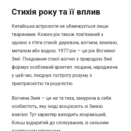
Стихія року та її вплив
Китайська астрологія не обмежується лише
тваринами. Кожен рік також пов’язаний з
однією з п’яти стихій: деревом, вогнем, землею,
металом або водою. 1977 рік — це рік Вогняної
Змії. Поєднання стихії вогню з природою Змії
формує особливий архетип: людина, народжена
у цей час, поєднує гостроту розуму з
пристрасністю та рішучістю.
Вогняна Змія — це не та тиха, занурена в себе
особистість, яку іноді асоціюють зі Змією
взагалі. Тут характер виходить яскравіший,
більш відкритий до спілкування, із сильним
внутрішнім стрижнем.