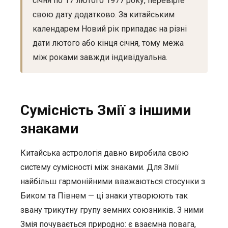
січня по 17 лютого 1977 року, перевірте
свою дату додатково. За китайським
календарем Новий рік припадає на різні
дати лютого або кінця січня, тому межа
між роками завжди індивідуальна.
Сумісність Змії з іншими
знаками
Китайська астрологія давно виробила свою
систему сумісності між знаками. Для Змії
найбільш гармонійними вважаються стосунки з
Биком та Півнем — ці знаки утворюють так
звану трикутну групу земних союзників. З ними
Змія почувається природно: є взаємна повага,