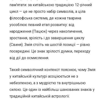
пам’ятати: за китайською традицією 12-річний
цикл — це не просто набір символів, а ціла
філософська система, де кожна тварина
уособлює певний етап розвитку: від
народження (Пацюк) через накопичення,
зростання, зрілість і до завершення циклу
(Свиня). Змія стоїть на шостій позиції — рівно
посередині. Це знак зрілості думки, переходу
від дії до осмислення.
Такий символічний контекст пояснює, чому Змія
у китайській культурі асоціюється не з
небезпекою, а з мудрістю та внутрішньою
силою. Це один із найбільш шанованих знаків у
традиційній китайській астрології.