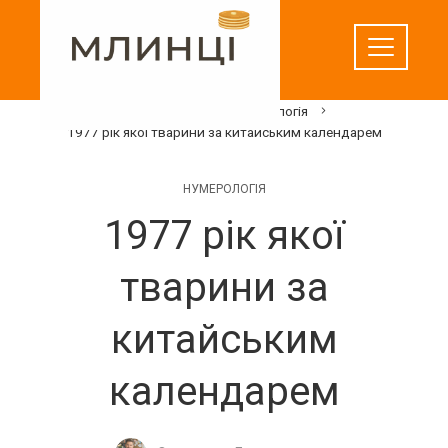
Перейти
до
вмісту
Домашня
Нумерологія
1977 рік якої тварини за китайським календарем
НУМЕРОЛОГІЯ
1977 рік якої
тварини за
китайським
календарем