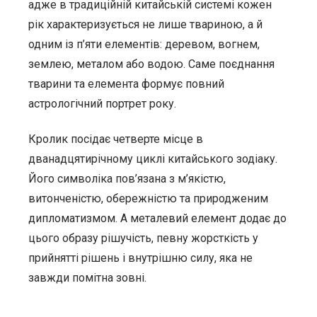
адже в традиційній китайській системі кожен
рік характеризується не лише твариною, а й
одним із п’яти елементів: деревом, вогнем,
землею, металом або водою. Саме поєднання
тварини та елемента формує повний
астрологічний портрет року.
Кролик посідає четверте місце в
дванадцятирічному циклі китайського зодіаку.
Його символіка пов’язана з м’якістю,
витонченістю, обережністю та природженим
дипломатизмом. А металевий елемент додає до
цього образу рішучість, певну жорсткість у
прийнятті рішень і внутрішню силу, яка не
завжди помітна зовні.