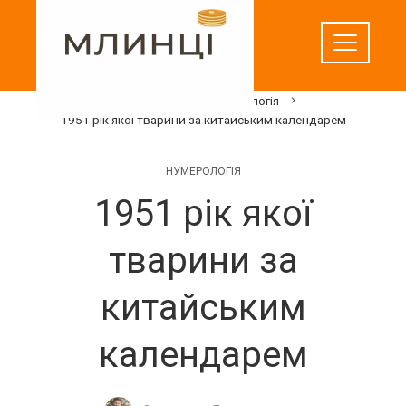
Перейти
до
вмісту
Домашня
Нумерологія
1951 рік якої тварини за китайським календарем
НУМЕРОЛОГІЯ
1951 рік якої
тварини за
китайським
календарем