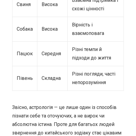
Взаємна підтримка і
Свиня
Висока
схожі цінності
Вірність і
Собака
Висока
взаємоповага
Різні темпи й
Пацюк
Середня
підходи до життя
Різні погляди, часті
Півень
Складна
непорозуміння
Звісно, астрологія — це лише один із способів
пізнати себе та оточуючих, а не вирок чи
абсолютна істина. Проте для багатьох людей
звернення до китайського зодіаку стає цікавим