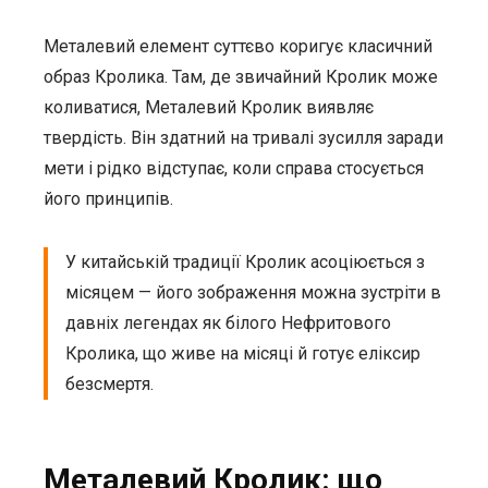
Металевий елемент суттєво коригує класичний
образ Кролика. Там, де звичайний Кролик може
коливатися, Металевий Кролик виявляє
твердість. Він здатний на тривалі зусилля заради
мети і рідко відступає, коли справа стосується
його принципів.
У китайській традиції Кролик асоціюється з
місяцем — його зображення можна зустріти в
давніх легендах як білого Нефритового
Кролика, що живе на місяці й готує еліксир
безсмертя.
Металевий Кролик: що