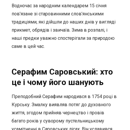
Водночас за народним календарем 15 січня
пов’язане зі старовинними слов’янськими
традиціями, які дійшли до наших днів у вигляді
прикмет, обрядів і звичаїв. Зима в розпалі, і
наші предки уважно спостерігали за природою
саме в цей час.
Серафим Саровський: хто
це і чому його шанують
Преподобний Серафим народився в 1754 році в
Курську. Змалку виявляв потяг до духовного
життя, згодом прийняв чернецтво і провів
багато років у суворому пустельницькому
усамітненні в Саровських лісах. Він уславився