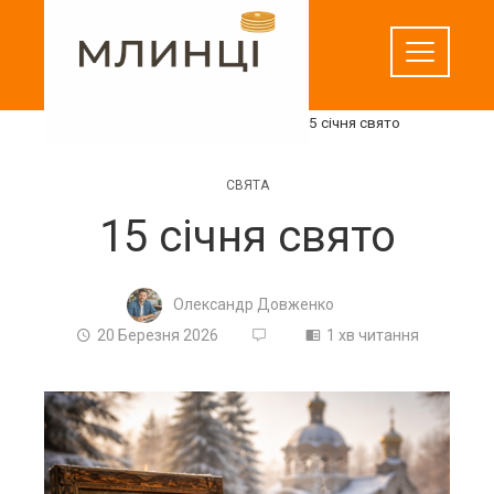
Перейти
до
вмісту
Домашня
Свята
15 січня свято
СВЯТА
15 січня свято
Олександр Довженко
20 Березня 2026
1 хв читання