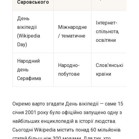
Саровського
День
Інтернет-
вікіпедії
Міжнародне
спільнота,
(Wikipedia
/ тематичне
освітяни
Day)
Народний
Народно-
Слов’янські
день
побутове
країни
Серафима
Окремо варто згадати День вікіпедії — саме 15
січня 2001 року було офіційно запущено одну з
найбільших енциклопедій в історії людства.
Сьогодні Wikipedia містить понад 60 мільйонів
статей більш ніж 300 мовами. Для тих, хто