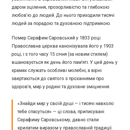
даром зцілення, прозорливістю та глибокою
любов’ю до людей. До нього приходили тисячі
людей за порадою та духовною підтримкою.
Помер Серафим Саровський у 1833 році.
Православна церква канонізувала його у 1903
році, і з того часу 15 січня (за новим стилем)
вшановується як день його пам’яті. У цей день у
храмах служать особливі молебні, а вірні
звертаються до святого з проханнями про
здоров’я, мир у родині та духовне зміцнення.
«Знайди мир у своїй душі — і тисячі навколо
тебе спасуться» — ці слова, приписувані
Серафиму Саровському, давно стали
крилатим виразом у православній традиції.