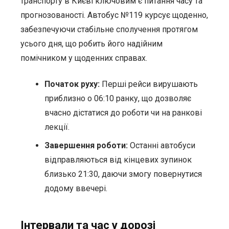
транспорту в Києві ключовим є питання часу та
прогнозованості. Автобус №119 курсує щоденно,
забезпечуючи стабільне сполучення протягом
усього дня, що робить його надійним
помічником у щоденних справах.
Початок руху:
Перші рейси вирушають
приблизно о 06:10 ранку, що дозволяє
вчасно дістатися до роботи чи на ранкові
лекції.
Завершення роботи:
Останні автобуси
відправляються від кінцевих зупинок
близько 21:30, даючи змогу повернутися
додому ввечері.
Інтервали та час у дорозі