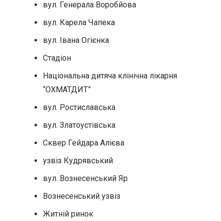
вул. Генерала Воробйова
вул. Карела Чапека
вул. Івана Огієнка
Стадіон
Національна дитяча клінічна лікарня
“ОХМАТДИТ”
вул. Ростиславська
вул. Златоустiвська
Сквер Гейдара Алієва
узвіз Кудрявський
вул. Вознесенський Яр
Вознесенський узвіз
Житнiй ринок