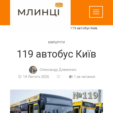
Перейти
до
вмісту
Домашня
Маршрути
119 автобус Київ
МАРШРУТИ
119 автобус Київ
Олександр Довженко
14 Лютого 2026
1 хв читання