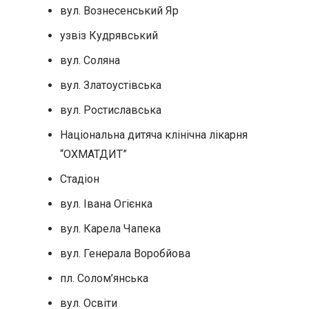
вул. Вознесенський Яр
узвіз Кудрявський
вул. Соляна
вул. Златоустiвська
вул. Ростиславська
Національна дитяча клінічна лікарня
“ОХМАТДИТ”
Стадіон
вул. Івана Огієнка
вул. Карела Чапека
вул. Генерала Воробйова
пл. Солом’янська
вул. Освіти